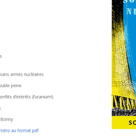
es
sans armes nucléaires
ouble peine
nflits d’intérêts (l’uranium!)
a
 Bonny
S
uméro au format pdf