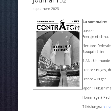
Journal 152
septembre 2023
Au sommaire:
Suisse :
Energie et climat
Elections fédéral
Bouquin à lire
TIAN : Un monde 
France : Bugey, d
France – Niger : Co
Japon : Fukushim
Hommage à Paul
Téléchargez
le n