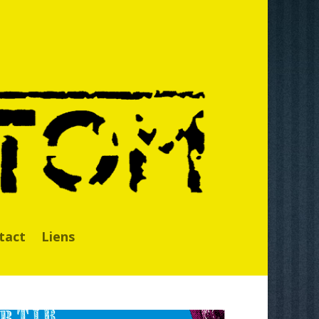
tact
Liens