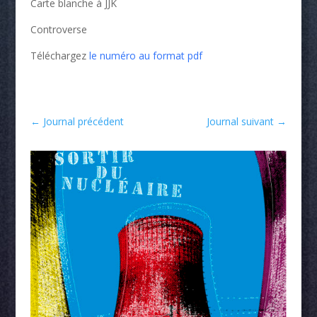
Carte blanche à JJK
Controverse
Téléchargez
le numéro au format pdf
←
Journal précédent
Journal suivant
→