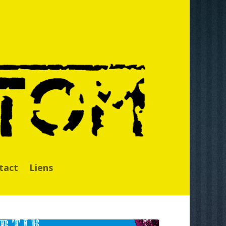
tact
Liens