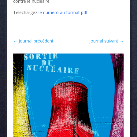
contre le nucléaire
Téléchargez
le numéro au format pdf
←
Journal précédent
Journal suivant
→